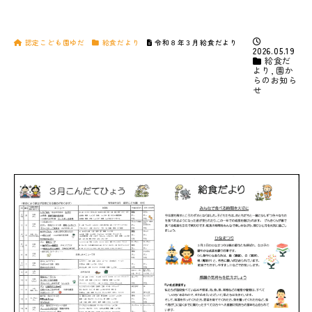
認定こども園ゆだ
給食だより
令和８年３月給食だより
2026.05.19
給食だ
より
,
園か
らのお知ら
せ