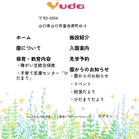
〒
753-0054
山口県
山口市
富田原町42-4
ホーム
施設紹介
園について
入園案内
保育・教育内容
見学予約
障がい児統合保育
園からのお知らせ
子育て支援センター「ひ
園からのお知らせ
だまり」
イベント
給食だより
ひだまりだより
ログイン
Copyright(c)2026 認定こども園ゆだ All Rights Reserved. │