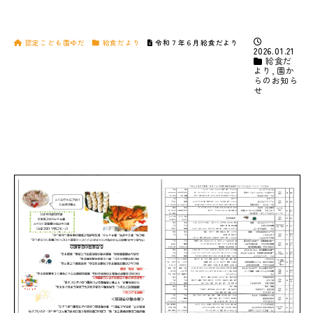
認定こども園ゆだ
給食だより
令和７年６月給食だより
2026.01.21
給食だ
より
,
園か
らのお知ら
せ