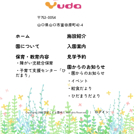
〒
753-0054
山口県
山口市
富田原町42-4
ホーム
施設紹介
園について
入園案内
保育・教育内容
見学予約
障がい児統合保育
園からのお知らせ
子育て支援センター「ひ
園からのお知らせ
だまり」
イベント
給食だより
ひだまりだより
ログイン
Copyright(c)2026 認定こども園ゆだ All Rights Reserved. │