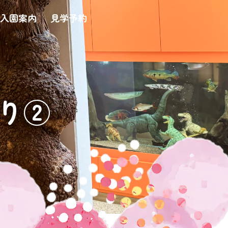
入園案内
見学予約
り②