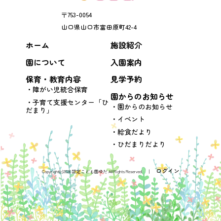
〒
753-0054
山口県
山口市
富田原町42-4
ホーム
施設紹介
園について
入園案内
保育・教育内容
見学予約
障がい児統合保育
園からのお知らせ
子育て支援センター「ひ
園からのお知らせ
だまり」
イベント
給食だより
ひだまりだより
ログイン
Copyright(c)2026 認定こども園ゆだ All Rights Reserved. │