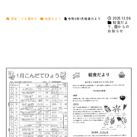
2025.12.06
認定こども園ゆだ
給食だより
令和5年1月給食だより
給食だよ
り
,
園からの
お知らせ