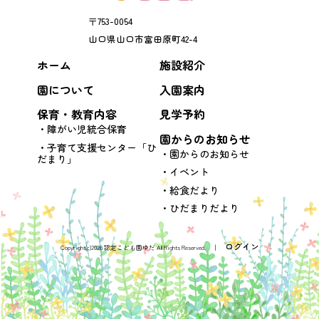
〒
753-0054
山口県
山口市
富田原町42-4
ホーム
施設紹介
園について
入園案内
保育・教育内容
見学予約
障がい児統合保育
園からのお知らせ
子育て支援センター「ひ
園からのお知らせ
だまり」
イベント
給食だより
ひだまりだより
ログイン
Copyright(c)2026 認定こども園ゆだ All Rights Reserved. │