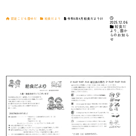
認定こども園ゆだ
給食だより
令和6年4月給食だより01
2025.12.06
給食だ
より
,
園か
らのお知ら
せ