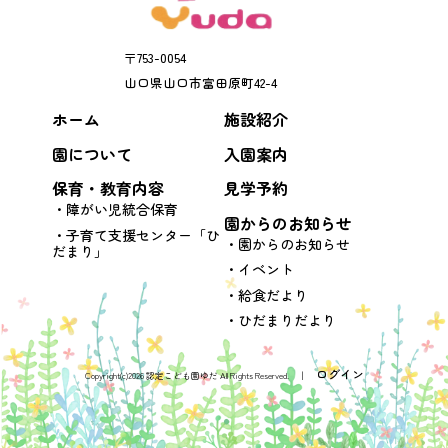
〒
753-0054
山口県
山口市
富田原町42-4
ホーム
施設紹介
園について
入園案内
保育・教育内容
見学予約
障がい児統合保育
園からのお知らせ
子育て支援センター「ひ
園からのお知らせ
だまり」
イベント
給食だより
ひだまりだより
ログイン
Copyright(c)2026 認定こども園ゆだ All Rights Reserved. │