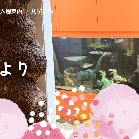
入園案内
見学予約
゙より