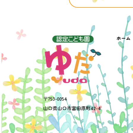
ホーム
〒
753-0054
山口県
山口市
富田原町42-4