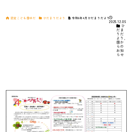
認定こども園ゆだ
ひだまりだより
令和6年4月ひだまりだより
2025.12.05
ひ
だま
りだ
より
,
園か
らの
お知
らせ