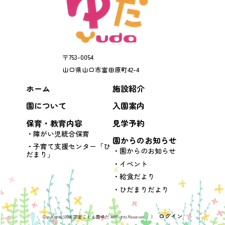
〒
753-0054
山口県
山口市
富田原町42-4
ホーム
施設紹介
園について
入園案内
保育・教育内容
見学予約
障がい児統合保育
園からのお知らせ
子育て支援センター「ひ
園からのお知らせ
だまり」
イベント
給食だより
ひだまりだより
ログイン
Copyright(c)2026 認定こども園ゆだ All Rights Reserved. │