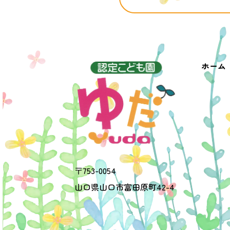
ホーム
〒
753-0054
山口県
山口市
富田原町42-4