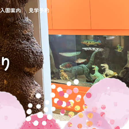
入園案内
見学予約
り