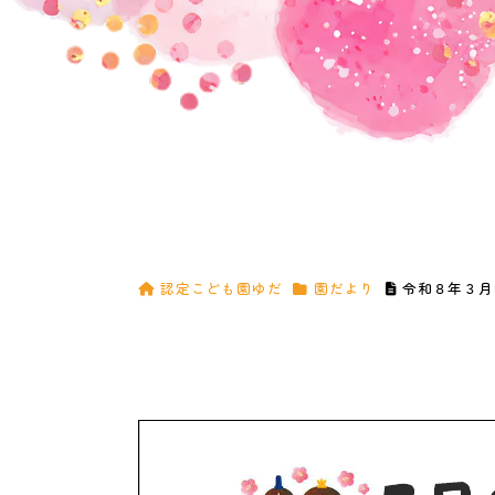
認定こども園ゆだ
園だより
令和８年３月